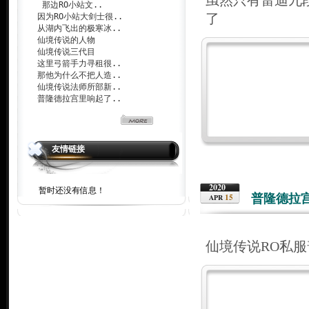
虽然只有雷迪九
那边RO小站文..
了
因为RO小站大剑士很..
从湖内飞出的极寒冰..
仙境传说的人物
仙境传说三代目
这里弓箭手力寻租很..
那他为什么不把人造..
仙境传说法师所部新..
普隆德拉宫里响起了..
友情链接
2020
暂时还没有信息！
普隆德拉
15
APR
仙境传说RO私