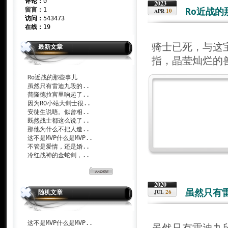
评论：
0
2023
留言：
1
Ro近战的
10
APR
访问：
543473
在线：
19
骑士已死，与这
最新文章
指，晶莹灿烂的
Ro近战的那些事儿
虽然只有雷迪九段的..
普隆德拉宫里响起了..
因为RO小站大剑士很..
安徒生说唔。似曾相..
既然战士都这么说了..
那他为什么不把人造..
这不是MVP什么是MVP..
不管是爱情，还是婚..
冷红战神的金蛇剑，..
2020
虽然只有
26
JUL
随机文章
这不是MVP什么是MVP..