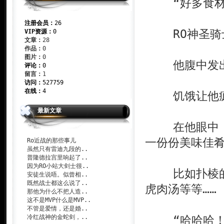
“好多食材
注册会员：
26
RO神圣骑士
VIP资源：
0
文章：
28
作品：
0
图片：
0
他腹中发出了
评论：
0
留言：
1
访问：
527759
在线：
4
饥饿让他
最新文章
在他眼中，天
一份份美味佳
Ro近战的那些事儿
虽然只有雷迪九段的..
普隆德拉宫里响起了..
因为RO小站大剑士很..
比如扑棱的烤
安徒生说唔。似曾相..
既然战士都这么说了..
虎肉汤等等……
那他为什么不把人造..
这不是MVP什么是MVP..
不管是爱情，还是婚..
“哈哈哈！
冷红战神的金蛇剑，..