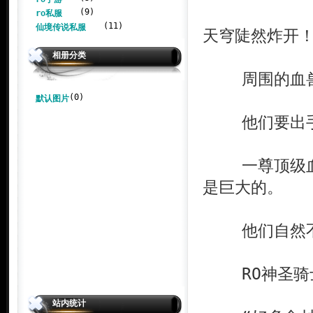
(9)
ro私服
(11)
仙境传说私服
天穹陡然炸开
相册分类
周围的血兽
(0)
默认图片
他们要出手
一尊顶级血兽
是巨大的。
他们自然不能
RO神圣骑士
站内统计