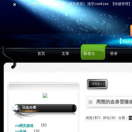
×
→用户登录
|
加入收藏
|
设为首页
|
清空cookies
【快捷管理
【Ver
首页
文章
标签云
登录
周围的血兽普隆
日志分类
浏览
(87)
评论
(0) 分类：
r
(5)
ro网页游戏
(3)
ro手游