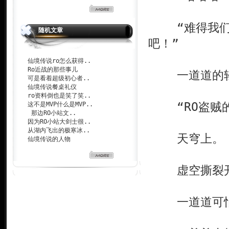
“难得我们神
随机文章
吧！”
仙境传说ro怎么获得..
Ro近战的那些事儿
一道道的轻
可是看着超级初心者..
仙境传说餐桌礼仪
ro资料倒也是笑了笑..
“RO盗贼的
这不是MVP什么是MVP..
那边RO小站文..
因为RO小站大剑士很..
从湖内飞出的极寒冰..
天穹上
仙境传说的人物
虚空撕裂
一道道可怕