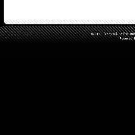
©2011 【Very4u】Ro手
Powered