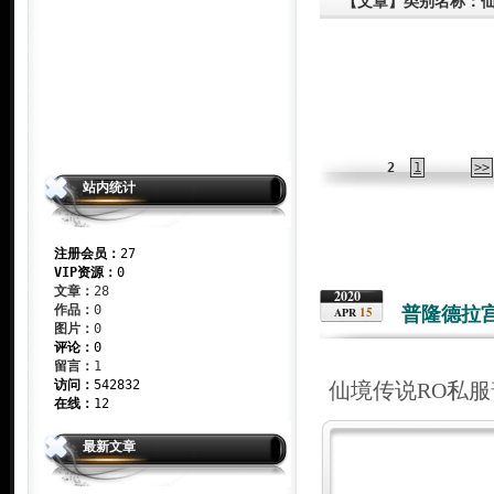
【文章】类别名称：
2
1
>>
站内统计
注册会员：
27
VIP资源：
0
文章：
28
2020
作品：
0
普隆德拉
15
APR
图片：
0
评论：
0
留言：
1
访问：
542832
仙境传说RO私
在线：
12
最新文章