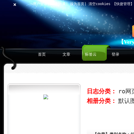
×
→用户登录
|
加入收藏
|
设为首页
|
清空cookies
【快捷管理
【Ver
首页
文章
标签云
登录
日志分类：
ro网
相册分类：
默认