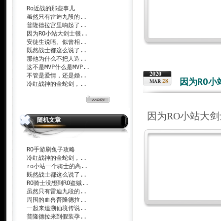
Ro近战的那些事儿
虽然只有雷迪九段的..
普隆德拉宫里响起了..
因为RO小站大剑士很..
安徒生说唔。似曾相..
既然战士都这么说了..
那他为什么不把人造..
这不是MVP什么是MVP..
2020
不管是爱情，还是婚..
因为RO
28
MAR
冷红战神的金蛇剑，..
因为RO小站大
随机文章
RO手游刷兔子攻略
冷红战神的金蛇剑，..
ro小站一个骑士的高..
既然战士都这么说了..
RO骑士没想到RO盗贼..
虽然只有雷迪九段的..
周围的血兽普隆德拉..
一起来追溯仙境传说..
普隆德拉来到假装孕..