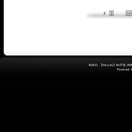
2
1
>>
©2011 【Very4u】Ro手
Powered