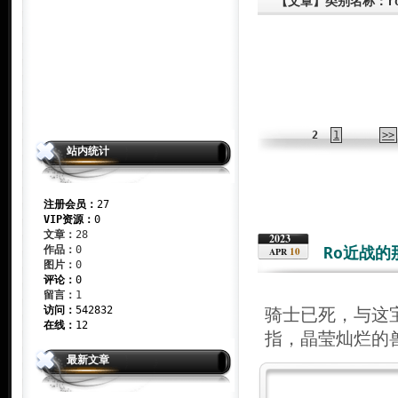
【文章】类别名称：r
2
1
>>
站内统计
注册会员：
27
VIP资源：
0
文章：
28
2023
作品：
0
Ro近战的
10
APR
图片：
0
评论：
0
留言：
1
访问：
542832
骑士已死，与这
在线：
12
指，晶莹灿烂的
最新文章