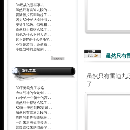
Ro近战的那些事儿
虽然只有雷迪九段的..
普隆德拉宫里响起了..
因为RO小站大剑士很..
安徒生说唔。似曾相..
既然战士都这么说了..
那他为什么不把人造..
这不是MVP什么是MVP..
不管是爱情，还是婚..
冷红战神的金蛇剑，..
2020
虽然只有
26
JUL
随机文章
虽然只有雷迪九
了
RO手游刷兔子攻略
冷红战神的金蛇剑，..
ro小站一个骑士的高..
既然战士都这么说了..
RO骑士没想到RO盗贼..
虽然只有雷迪九段的..
周围的血兽普隆德拉..
一起来追溯仙境传说..
普隆德拉来到假装孕..