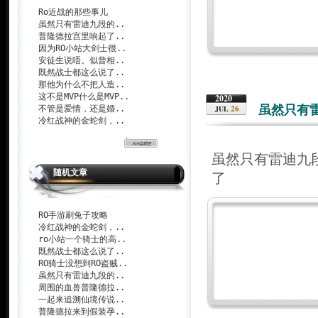
Ro近战的那些事儿
虽然只有雷迪九段的..
普隆德拉宫里响起了..
因为RO小站大剑士很..
安徒生说唔。似曾相..
既然战士都这么说了..
那他为什么不把人造..
这不是MVP什么是MVP..
2020
虽然只有
26
不管是爱情，还是婚..
JUL
冷红战神的金蛇剑，..
虽然只有雷迪九
随机文章
了
RO手游刷兔子攻略
冷红战神的金蛇剑，..
ro小站一个骑士的高..
既然战士都这么说了..
RO骑士没想到RO盗贼..
虽然只有雷迪九段的..
周围的血兽普隆德拉..
一起来追溯仙境传说..
普隆德拉来到假装孕..