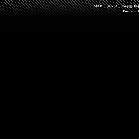
©2011 【Very4u】Ro手
Powered