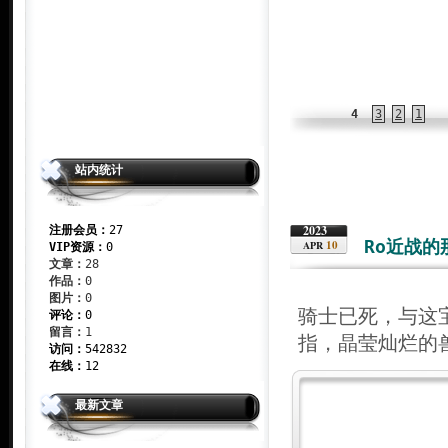
4
3
2
1
站内统计
2023
注册会员：
27
Ro近战的
10
APR
VIP资源：
0
文章：
28
作品：
0
图片：
0
骑士已死，与这
评论：
0
留言：
1
指，晶莹灿烂的
访问：
542832
在线：
12
最新文章