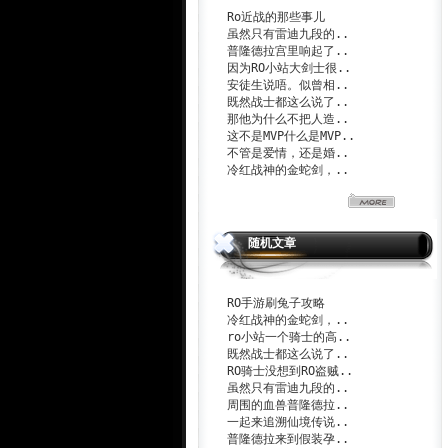
Ro近战的那些事儿
虽然只有雷迪九段的..
普隆德拉宫里响起了..
因为RO小站大剑士很..
安徒生说唔。似曾相..
既然战士都这么说了..
那他为什么不把人造..
这不是MVP什么是MVP..
不管是爱情，还是婚..
冷红战神的金蛇剑，..
随机文章
RO手游刷兔子攻略
冷红战神的金蛇剑，..
ro小站一个骑士的高..
既然战士都这么说了..
RO骑士没想到RO盗贼..
虽然只有雷迪九段的..
周围的血兽普隆德拉..
一起来追溯仙境传说..
普隆德拉来到假装孕..