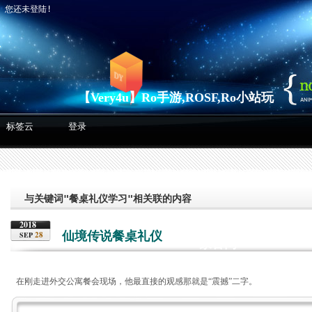
】
您还未登陆!
【Very4u】Ro手游,ROSF,Ro小站玩
标签云
登录
与关键词"餐桌礼仪学习"相关联的内容
2018
仙境传说餐桌礼仪
28
SEP
家官网
在刚走进外交公寓餐会现场，他最直接的观感那就是“震撼”二字。