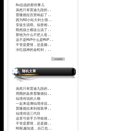
Ro近战的那些事儿
虽然只有雷迪九段的..
普隆德拉宫里响起了..
因为RO小站大剑士很..
安徒生说唔。似曾相..
既然战士都这么说了..
那他为什么不把人造..
这不是MVP什么是MVP..
不管是爱情，还是婚..
冷红战神的金蛇剑，..
随机文章
虽然只有雷迪九段的..
周围的血兽普隆德拉..
仙境传说的人物
一起来追溯仙境传说..
普隆德拉来到假装孕..
仙境传说三代目
这里弓箭手力寻租很..
不管是爱情，还是婚..
RO私服知道，自己也..