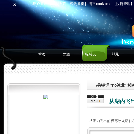
×
→用户登录
|
加入收藏
|
设为首页
|
清空cookies
【快捷管理
【Ver
首页
文章
标签云
登录
与关键词"ro冰龙"相
2018
从湖内飞
1
MAR
从湖内飞出的极寒冰龙朝仙